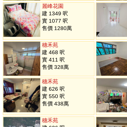
麗峰花園
建 1349 呎
實 1077 呎
售價 1280萬
穗禾苑
建 468 呎
實 411 呎
售價 328萬
穗禾苑
建 626 呎
實 550 呎
售價 438萬
穗禾苑