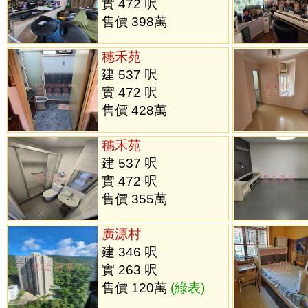
實 472 呎
售價 398萬
穗禾苑
建 537 呎
實 472 呎
售價 428萬
穗禾苑
建 537 呎
實 472 呎
售價 355萬
廣源村
建 346 呎
實 263 呎
售價 120萬
(綠表)