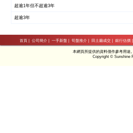
超逾1年但不超逾3年
超逾3年
首頁
|
公司簡介
|
一手新盤
|
筍盤推介
|
田土廳成交
|
銀行估價
本網頁所提供的資料僅作參考用途
Copyright © Sunshine P