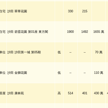
住宅
沙田 翠華花園
330
215
住宅
沙田 碧霞花園 第01座 東方閣
1900
1492
1655 萬
車位
沙田 沙田第一城 第05期
低
--
--
70 萬
車位
沙田 金獅花園
低
--
--
110 萬
居屋
沙田 康林苑
高
514
401
430 萬