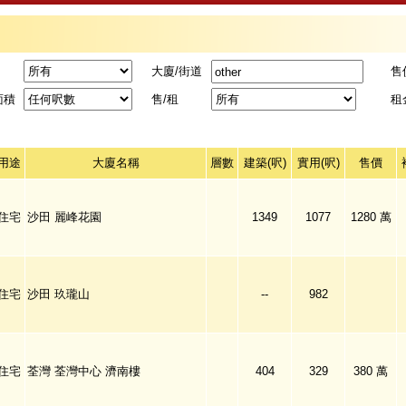
大廈/街道
售
面積
售/租
租
用途
大廈名稱
層數
建築(呎)
實用(呎)
售價
住宅
沙田 麗峰花園
1349
1077
1280 萬
住宅
沙田 玖瓏山
--
982
住宅
荃灣 荃灣中心 濟南樓
404
329
380 萬