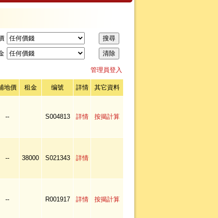
價
金
管理員登入
補地價
租金
编號
詳情
其它資料
--
S004813
詳情
按揭計算
--
38000
S021343
詳情
--
R001917
詳情
按揭計算