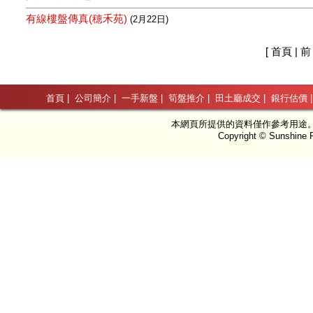
有線樓盤傳真(穂禾苑)
(2月22日)
[ 首頁 | 前
首頁
|
公司簡介
|
一手新盤
|
筍盤推介
|
田土廳成交
|
銀行估價
本網頁所提供的資料僅作參考用途
Copyright © Sunshine P