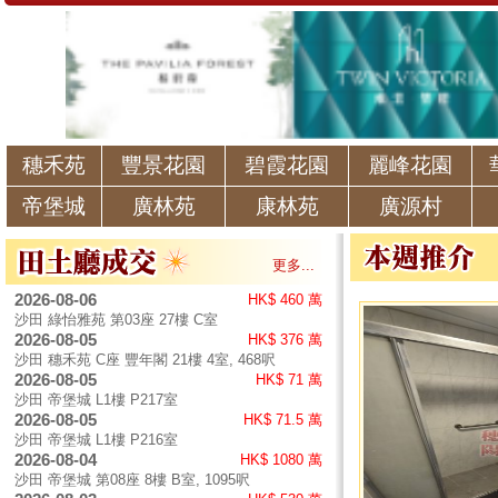
穗禾苑
豐景花園
碧霞花園
麗峰花園
帝堡城
廣林苑
康林苑
廣源村
更多...
2026-08-06
HK$ 460 萬
沙田 綠怡雅苑 第03座 27樓 C室
2026-08-05
HK$ 376 萬
沙田 穗禾苑 C座 豐年閣 21樓 4室, 468呎
2026-08-05
HK$ 71 萬
沙田 帝堡城 L1樓 P217室
2026-08-05
HK$ 71.5 萬
沙田 帝堡城 L1樓 P216室
2026-08-04
HK$ 1080 萬
沙田 帝堡城 第08座 8樓 B室, 1095呎