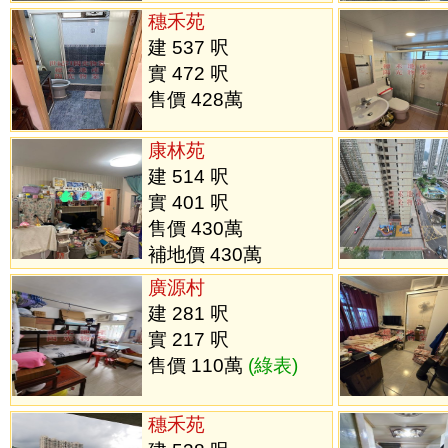
穗禾苑
建 537 呎
實 472 呎
售價 428萬
康林苑
建 514 呎
實 401 呎
售價 430萬
補地價 430萬
廣源村
建 281 呎
實 217 呎
售價 110萬
(綠表)
穗禾苑