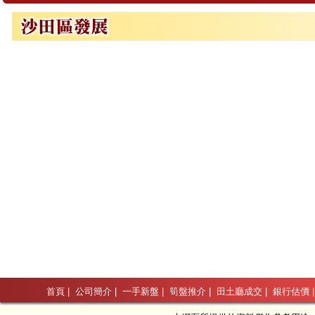
首頁
|
公司簡介
|
一手新盤
|
筍盤推介
|
田土廳成交
|
銀行估價