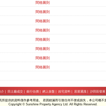
間格圖則
間格圖則
間格圖則
間格圖則
間格圖則
間格圖則
間格圖則
間格圖則
推介
|
田土廳成交
|
銀行估價
|
網上放盤
|
凶宅資料
|
居屋通識
|
沙田區發展
頁所提供的資料僅作參考用途。 若因錯漏而引致任何不便或損失，本公司概不
Copyright © Sunshine Property Agency Ltd. All Rights Reserved.