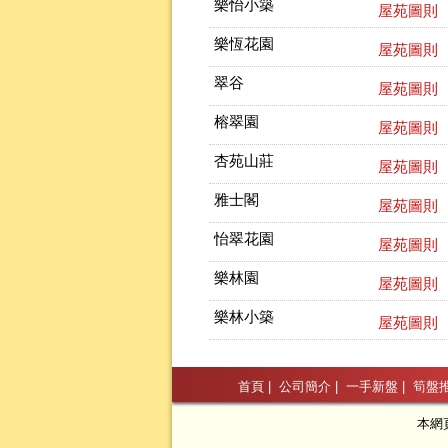
樂怡小築
屋苑圖則
樂恆花園
屋苑圖則
翠谷
屋苑圖則
榕翠園
屋苑圖則
杏苑山莊
屋苑圖則
雅士閣
屋苑圖則
怡翠花園
屋苑圖則
樂林園
屋苑圖則
樂林小築
屋苑圖則
首頁
|
公司簡介
|
一手新盤
|
筍盤
本網