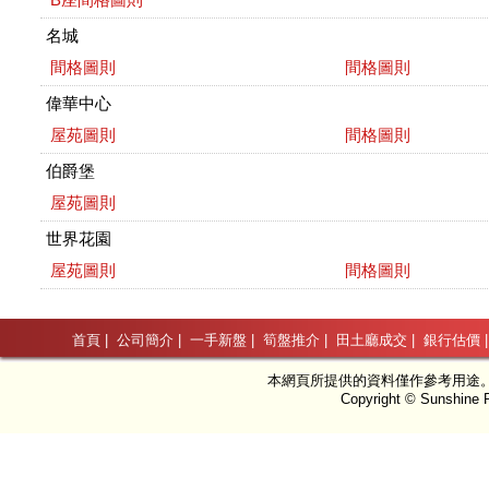
名城
間格圖則
間格圖則
偉華中心
屋苑圖則
間格圖則
伯爵堡
屋苑圖則
世界花園
屋苑圖則
間格圖則
首頁
|
公司簡介
|
一手新盤
|
筍盤推介
|
田土廳成交
|
銀行估價
本網頁所提供的資料僅作參考用途
Copyright © Sunshine P