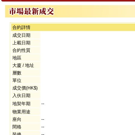
合約詳情
成交日期
上載日期
合約性質
地區
大廈 / 地址
層數
單位
成交價(HK$)
入伙日期
地契年期
--
物業用途
座向
--
間格
--
裝修
--