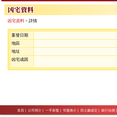
凶宅資料
> 詳情
案發日期
地區
地址
凶宅成因
首頁
|
公司簡介
|
一手新盤
|
筍盤推介
|
田土廳成交
|
銀行估價